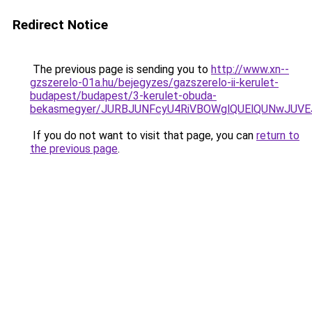
Redirect Notice
The previous page is sending you to
http://www.xn--
gzszerelo-01a.hu/bejegyzes/gazszerelo-ii-kerulet-
budapest/budapest/3-kerulet-obuda-
bekasmegyer/JURBJUNFcyU4RiVBOWglQUElQUNwJUV
If you do not want to visit that page, you can
return to
the previous page
.